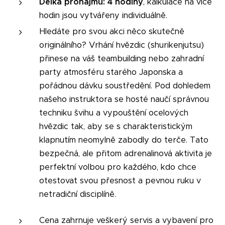
Délka pronájmu: 4 hodiny
, kalkulace na více
hodin jsou vytvářeny individuálně.
Hledáte pro svou akci něco skutečně
originálního? Vrhání hvězdic (shurikenjutsu)
přinese na váš teambuilding nebo zahradní
party atmosféru starého Japonska a
pořádnou dávku soustředění. Pod dohledem
našeho instruktora se hosté naučí správnou
techniku švihu a vypouštění ocelových
hvězdic tak, aby se s charakteristickým
klapnutím neomylně zabodly do terče. Tato
bezpečná, ale přitom adrenalinová aktivita je
perfektní volbou pro každého, kdo chce
otestovat svou přesnost a pevnou ruku v
netradiční disciplíně.
Cena zahrnuje veškerý servis a vybavení pro