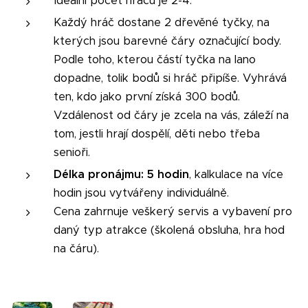
Ideální počet hráčů je 2-4.
Každý hráč dostane 2 dřevěné tyčky, na
kterých jsou barevné čáry označující body.
Podle toho, kterou částí tyčka na lano
dopadne, tolik bodů si hráč připíše. Vyhrává
ten, kdo jako první získá 300 bodů.
Vzdálenost od čáry je zcela na vás, záleží na
tom, jestli hrají dospělí, děti nebo třeba
senioři.
Délka pronájmu: 5 hodin
, kalkulace na více
hodin jsou vytvářeny individuálně.
Cena zahrnuje veškerý servis a vybavení pro
daný typ atrakce (školená obsluha, hra hod
na čáru).