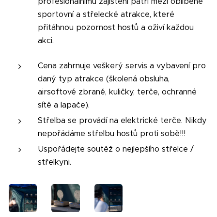
profesionálnímu zajištění patří mezi oblíbené
sportovní a střelecké atrakce, které
přitáhnou pozornost hostů a oživí každou
akci.
Cena zahrnuje veškerý servis a vybavení pro
daný typ atrakce (školená obsluha,
airsoftové zbraně, kuličky, terče, ochranné
sítě a lapače).
Střelba se provádí na elektrické terče. Nikdy
nepořádáme střelbu hostů proti sobě!!!
Uspořádejte soutěž o nejlepšího střelce /
střelkyni.